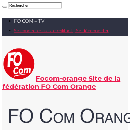
FO COM – TV
Se connecter au site militant | Se déconnecter
Focom-orange Site de la
fédération FO Com Orange