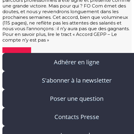
parcours professionnels a été signé et présenté comme
une grande victoire. Mais pour qui ? FO Com émet des
doutes, et nous y reviendrons longuement dans les
prochaines semaines. Cet accord, bien que volumineux
(115 pages), ne reflète pas les attentes des salariés et
nous vous l’annonçons : il n’y aura pas que des gagnants.
Pour en savoir plus, lire le tract « Accord GEPP – Le
compte n’y est pas »
Lire la suite »
Adhérer en ligne
S'abonner à la newsletter
Poser une question
Contacts Presse