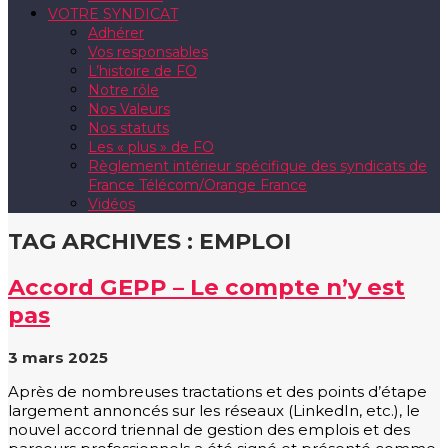
VOTRE SYNDICAT
Adhérer
Vos responsables
L’histoire de FO
Notre rôle
Nos Valeurs
Nos statuts
Les « plus » de FO
Règlement intérieur spécifique des syndicats de
France Télécom/Orange France
Vidéos
TAG ARCHIVES :
EMPLOI
Accord GEPP – Le compte n’y est
pas
3 mars 2025
Après de nombreuses tractations et des points d’étape
largement annoncés sur les réseaux (LinkedIn, etc.), le
nouvel accord triennal de gestion des emplois et des