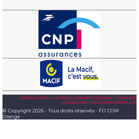
Mentions Légales
-
Conditions Générales d'Utilisation
-
Politique de
confidentialité
-
Politique des Cookies - UE
© Copyright 2026 - Tous droits réservés - FO COM
Orange