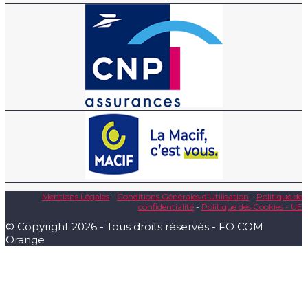
Mentions Légales
-
Conditions Générales d'Utilisation
-
Politique de
confidentialité
-
Politique des Cookies - UE
© Copyright 2026 - Tous droits réservés - FO COM
Orange