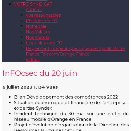
VOTRE SYNDICAT
Adhérer
Vos responsables
L’histoire de FO
Notre rôle
Nos Valeurs
Nos statuts
Les « plus » de FO
Règlement intérieur spécifique des syndicats de
France Télécom/Orange France
Vidéos
InFOcsec du 20 juin
6 juillet 2023
1,134 Vues
Bilan Développement des compétences 2022
Situation économique et financière de l’entreprise :
expertise Syndex
Incident technique du 30 mai sur une partie du
réseau mobile d’Orange en France
Projet d’évolution d’organisation de la Direction des
Ressources Humaines Groupe