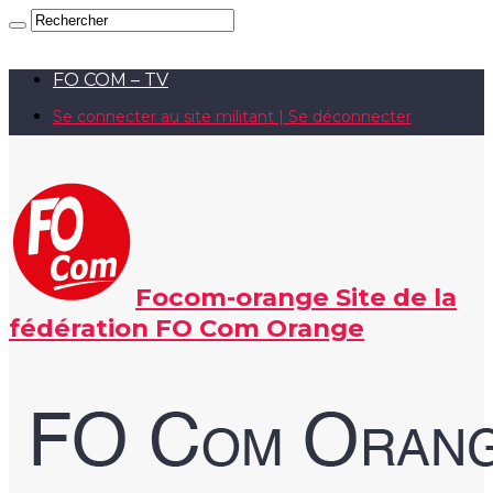
FO COM – TV
Se connecter au site militant | Se déconnecter
Focom-orange Site de la
fédération FO Com Orange