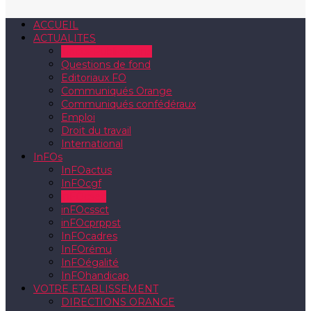
ACCUEIL
ACTUALITES
Tracts-Publications
Questions de fond
Editoriaux FO
Communiqués Orange
Communiqués confédéraux
Emploi
Droit du travail
International
InFOs
InFOactus
InFOcgf
inFOcsec
inFOcssct
inFOcprppst
InFOcadres
InFOrému
InFOégalité
InFOhandicap
VOTRE ETABLISSEMENT
DIRECTIONS ORANGE