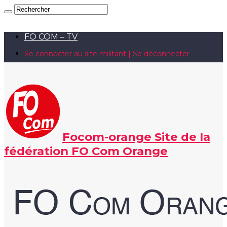
FO COM – TV
Se connecter au site militant | Se déconnecter
Focom-orange Site de la
fédération FO Com Orange