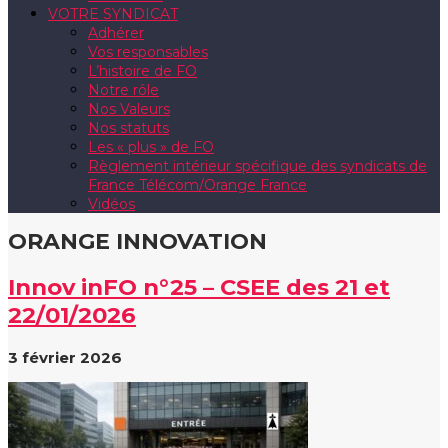
VOTRE SYNDICAT
Adhérer
Vos responsables
L’histoire de FO
Notre rôle
Nos Valeurs
Nos statuts
Les « plus » de FO
Règlement intérieur spécifique des syndicats de
France Télécom/Orange France
Vidéos
ORANGE INNOVATION
Innov inFO n°25 – CSEE des 21 et
22/01/2026
3 février 2026