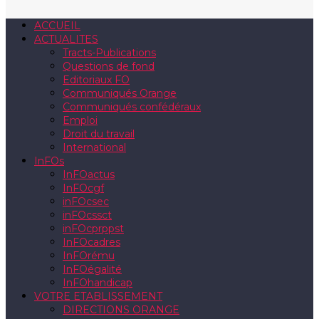
ACCUEIL
ACTUALITES
Tracts-Publications
Questions de fond
Editoriaux FO
Communiqués Orange
Communiqués confédéraux
Emploi
Droit du travail
International
InFOs
InFOactus
InFOcgf
inFOcsec
inFOcssct
inFOcprppst
InFOcadres
InFOrému
InFOégalité
InFOhandicap
VOTRE ETABLISSEMENT
DIRECTIONS ORANGE