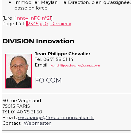
Immobilier Meylan : la Direction, bien qu’assignée,
passe en force !
[Lire l’
Innov InFO n°21
]
Page 1 à 11
1
2
3
4
5
»
10
...
Dernier «
DIVISION Innovation
Jean-Philippe Chevalier
Tél. 06 71 58 01 14
Email :
jeanphilippe.chevalier@orange.com
FO COM
60 rue Vergniaud
75013 PARIS
Tél. 01 40 78 31 50
Email :
sec.orange@fo-communication.fr
Contact :
Webmaster