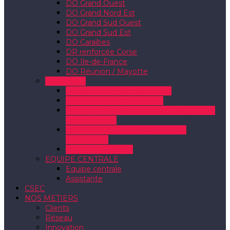
DO Grand Ouest
DO Grand Nord Est
DO Grand Sud Ouest
DO Grand Sud Est
DO Caraïbes
DR renforcée Corse
DO Ile-de-France
DO Réunion / Mayotte
DIVISIONS
Fonctions Support – Finances
OFS (Orange France Siège)
DTSI (Direction Technique et du Système
d’Information)
SCE (Service de Communications
Entreprises)
Orange Innovation
EQUIPE CENTRALE
Equipe centrale
Assistante
CSEC
NOS METIERS
Clients
Réseau
Innovation