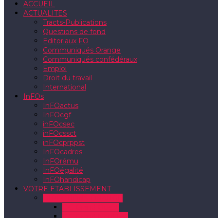
ACCUEIL
ACTUALITES
Tracts-Publications
Questions de fond
Editoriaux FO
Communiqués Orange
Communiqués confédéraux
Emploi
Droit du travail
International
InFOs
InFOactus
InFOcgf
inFOcsec
inFOcssct
inFOcprppst
InFOcadres
InFOrému
InFOégalité
InFOhandicap
VOTRE ETABLISSEMENT
DIRECTIONS ORANGE
DO Grand Ouest
DO Grand Nord Est