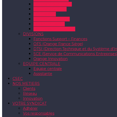
DO Grand Sud Ouest
DO Grand Sud Est
DO Caraïbes
DR renforcée Corse
DO Ile-de-France
DO Réunion / Mayotte
DIVISIONS
Fonctions Support – Finances
OFS (Orange France Siège)
DTSI (Direction Technique et du Système d’I
SCE (Service de Communications Entreprises
Orange Innovation
EQUIPE CENTRALE
Equipe centrale
Assistante
CSEC
NOS METIERS
Clients
Réseau
Innovation
VOTRE SYNDICAT
Adhérer
Vos responsables