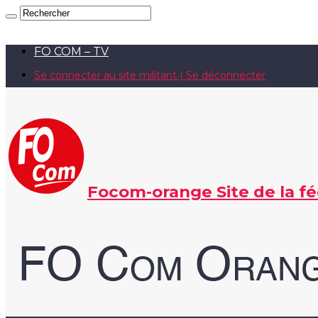
FO COM – TV
Se connecter au site militant | Se déconnecter
Focom-orange Site de la f