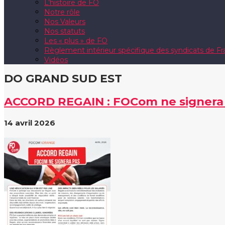
L’histoire de FO
Notre rôle
Nos Valeurs
Nos statuts
Les « plus » de FO
Règlement intérieur spécifique des syndicats de 
Vidéos
DO GRAND SUD EST
ACCORD REGAIN : FOCom ne signera
14 avril 2026