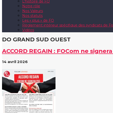
L’histoire de FO
Notre rôle
Nos Valeurs
Nos statuts
Les « plus » de FO
Règlement intérieur spécifique des syndicats de 
Vidéos
DO GRAND SUD OUEST
ACCORD REGAIN : FOCom ne signera
14 avril 2026