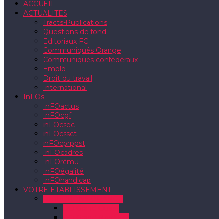
ACCUEIL
ACTUALITES
Tracts-Publications
Questions de fond
Editoriaux FO
Communiqués Orange
Communiqués confédéraux
Emploi
Droit du travail
International
InFOs
InFOactus
InFOcgf
inFOcsec
inFOcssct
inFOcprppst
InFOcadres
InFOrému
InFOégalité
InFOhandicap
VOTRE ETABLISSEMENT
DIRECTIONS ORANGE
DO Grand Ouest
DO Grand Nord Est