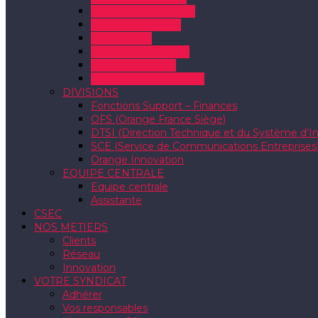
DO Grand Sud Ouest
DO Grand Sud Est
DO Caraïbes
DR renforcée Corse
DO Ile-de-France
DO Réunion / Mayotte
DIVISIONS
Fonctions Support – Finances
OFS (Orange France Siège)
DTSI (Direction Technique et du Système d’I
SCE (Service de Communications Entreprises
Orange Innovation
EQUIPE CENTRALE
Equipe centrale
Assistante
CSEC
NOS METIERS
Clients
Réseau
Innovation
VOTRE SYNDICAT
Adhérer
Vos responsables