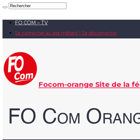
FO COM – TV
Se connecter au site militant | Se déconnecter
Focom-orange Site de la f