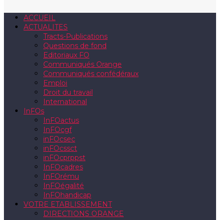
ACCUEIL
ACTUALITES
Tracts-Publications
Questions de fond
Editoriaux FO
Communiqués Orange
Communiqués confédéraux
Emploi
Droit du travail
International
InFOs
InFOactus
InFOcgf
inFOcsec
inFOcssct
inFOcprppst
InFOcadres
InFOrému
InFOégalité
InFOhandicap
VOTRE ETABLISSEMENT
DIRECTIONS ORANGE