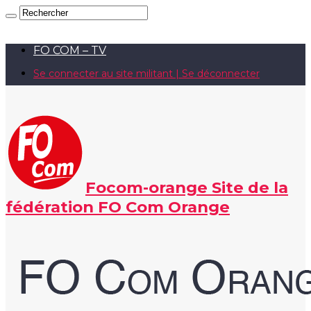
FO COM – TV
Se connecter au site militant | Se déconnecter
Focom-orange Site de la
fédération FO Com Orange