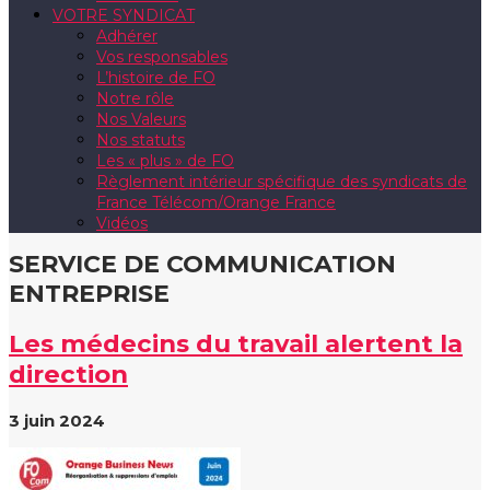
VOTRE SYNDICAT
Adhérer
Vos responsables
L’histoire de FO
Notre rôle
Nos Valeurs
Nos statuts
Les « plus » de FO
Règlement intérieur spécifique des syndicats de
France Télécom/Orange France
Vidéos
SERVICE DE COMMUNICATION
ENTREPRISE
Les médecins du travail alertent la
direction
3 juin 2024