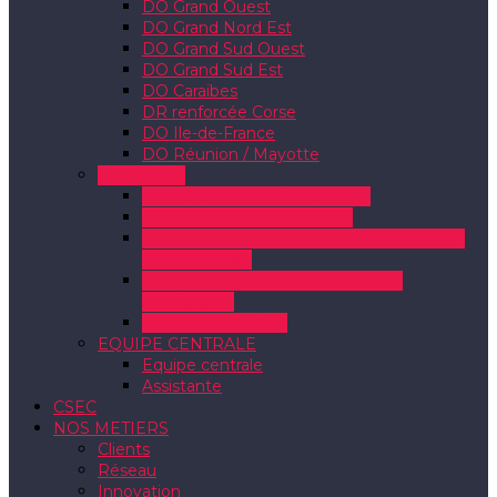
DO Grand Ouest
DO Grand Nord Est
DO Grand Sud Ouest
DO Grand Sud Est
DO Caraïbes
DR renforcée Corse
DO Ile-de-France
DO Réunion / Mayotte
DIVISIONS
Fonctions Support – Finances
OFS (Orange France Siège)
DTSI (Direction Technique et du Système
d’Information)
SCE (Service de Communications
Entreprises)
Orange Innovation
EQUIPE CENTRALE
Equipe centrale
Assistante
CSEC
NOS METIERS
Clients
Réseau
Innovation