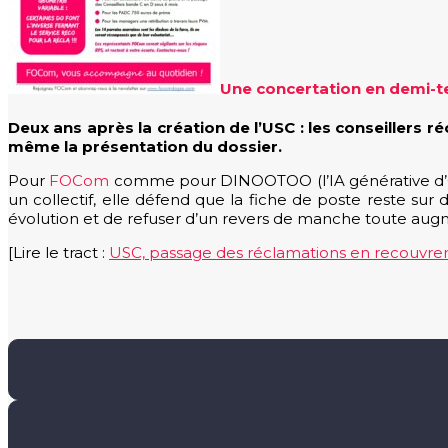
Une concertation en demi-te
Deux ans après la création de l’USC : les conseillers
même la présentation du dossier.
Pour
FOCom
comme pour DINOOTOO (l’IA générative d’Ora
un collectif, elle défend que la fiche de poste reste s
évolution et de refuser d’un revers de manche toute augm
[Lire le tract :
USC, passage des réclamations en recouvr