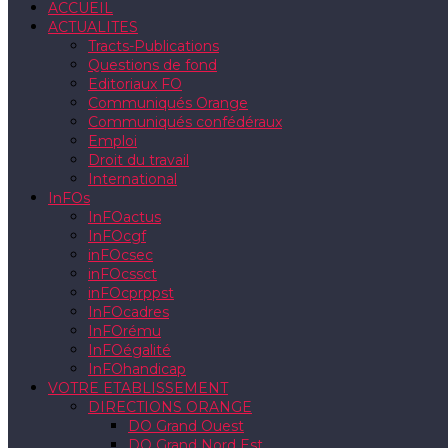
ACCUEIL
ACTUALITES
Tracts-Publications
Questions de fond
Editoriaux FO
Communiqués Orange
Communiqués confédéraux
Emploi
Droit du travail
International
InFOs
InFOactus
InFOcgf
inFOcsec
inFOcssct
inFOcprppst
InFOcadres
InFOrému
InFOégalité
InFOhandicap
VOTRE ETABLISSEMENT
DIRECTIONS ORANGE
DO Grand Ouest
DO Grand Nord Est