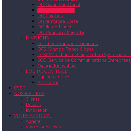
DO Grand Sud Ouest
DO Grand Sud Est
DO Caraïbes
DR renforcée Corse
DO Ile-de-France
DO Réunion / Mayotte
DIVISIONS
Fonctions Support – Finances
OFS (Orange France Siège)
DTSI (Direction Technique et du Système d’I
SCE (Service de Communications Entreprises
Orange Innovation
EQUIPE CENTRALE
Equipe centrale
Assistante
CSEC
NOS METIERS
Clients
Réseau
Innovation
VOTRE SYNDICAT
Adhérer
Vos responsables