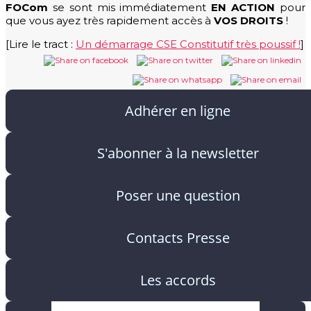
FOCom
se sont mis immédiatement
EN ACTION
pour
que vous ayez très rapidement accès à
VOS DROITS
!
[Lire le tract :
Un démarrage CSE Constitutif très poussif !
]
Adhérer en ligne
S'abonner à la newsletter
Poser une question
Contacts Presse
Les accords