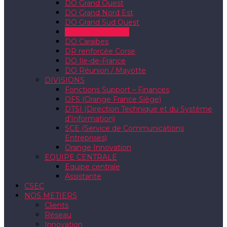
DO Grand Ouest
DO Grand Nord Est
DO Grand Sud Ouest
DO Grand Sud Est
DO Caraïbes
DR renforcée Corse
DO Ile-de-France
DO Réunion / Mayotte
DIVISIONS
Fonctions Support – Finances
OFS (Orange France Siège)
DTSI (Direction Technique et du Système
d’Information)
SCE (Service de Communications
Entreprises)
Orange Innovation
EQUIPE CENTRALE
Equipe centrale
Assistante
CSEC
NOS METIERS
Clients
Réseau
Innovation