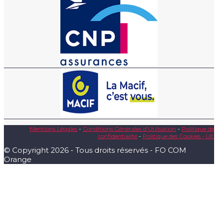
Mentions Légales
-
Conditions Générales d'Utilisation
-
Politique de
confidentialité
-
Politique des Cookies - UE
© Copyright 2026 - Tous droits réservés - FO COM
Orange