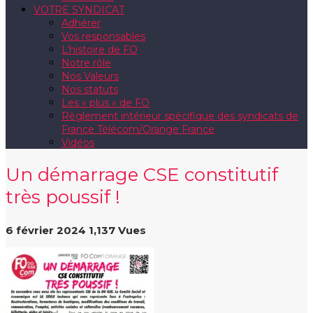
VOTRE SYNDICAT
Adhérer
Vos responsables
L’histoire de FO
Notre rôle
Nos Valeurs
Nos statuts
Les « plus » de FO
Règlement intérieur spécifique des syndicats de
France Télécom/Orange France
Vidéos
Un démarrage CSE constitutif
très poussif !
6 février 2024
1,137 Vues