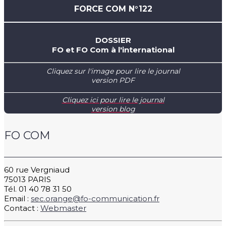
FORCE COM N°122
DOSSIER
FO et FO Com à l'international
Cliquez sur l'image pour lire le journal
version PDF
Cliquez ici pour lire le journal
version blog
FO COM
60 rue Vergniaud
75013 PARIS
Tél. 01 40 78 31 50
Email :
sec.orange@fo-communication.fr
Contact :
Webmaster