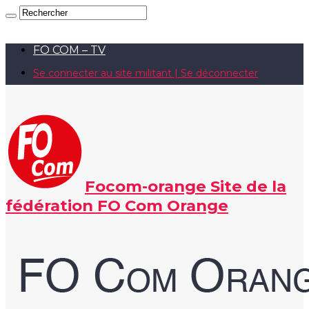
FO COM – TV
Se connecter au site militant | Se déconnecter
Focom-orange Site de la
fédération FO Com Orange