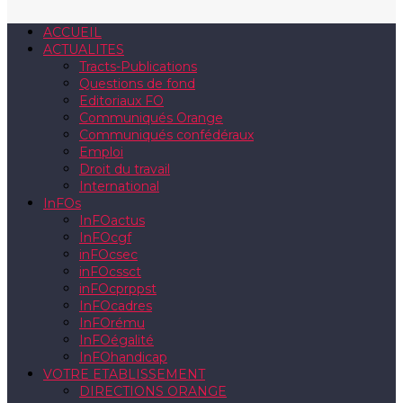
ACCUEIL
ACTUALITES
Tracts-Publications
Questions de fond
Editoriaux FO
Communiqués Orange
Communiqués confédéraux
Emploi
Droit du travail
International
InFOs
InFOactus
InFOcgf
inFOcsec
inFOcssct
inFOcprppst
InFOcadres
InFOrému
InFOégalité
InFOhandicap
VOTRE ETABLISSEMENT
DIRECTIONS ORANGE