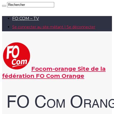
FO COM – TV
Se connecter au site militant | Se déconnecter
Focom-orange Site de la
fédération FO Com Orange