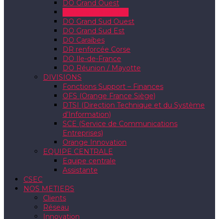
DO Grand Ouest
DO Grand Nord Est
DO Grand Sud Ouest
DO Grand Sud Est
DO Caraïbes
DR renforcée Corse
DO Ile-de-France
DO Réunion / Mayotte
DIVISIONS
Fonctions Support – Finances
OFS (Orange France Siège)
DTSI (Direction Technique et du Système
d’Information)
SCE (Service de Communications
Entreprises)
Orange Innovation
EQUIPE CENTRALE
Equipe centrale
Assistante
CSEC
NOS METIERS
Clients
Réseau
Innovation