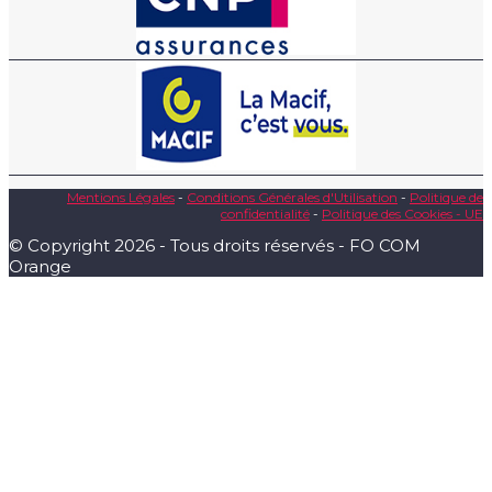
Mentions Légales
-
Conditions Générales d'Utilisation
-
Politique de
confidentialité
-
Politique des Cookies - UE
© Copyright 2026 - Tous droits réservés - FO COM
Orange