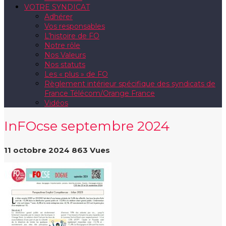
VOTRE SYNDICAT
Adhérer
Vos responsables
L’histoire de FO
Notre rôle
Nos Valeurs
Nos statuts
Les « plus » de FO
Règlement intérieur spécifique des syndicats de
France Télécom/Orange France
Vidéos
InFOcse septembre 2024
11 octobre 2024
863 Vues