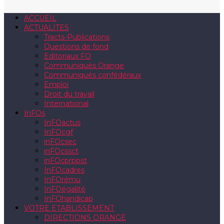
ACCUEIL
ACTUALITES
Tracts-Publications
Questions de fond
Editoriaux FO
Communiqués Orange
Communiqués confédéraux
Emploi
Droit du travail
International
InFOs
InFOactus
InFOcgf
inFOcsec
inFOcssct
inFOcprppst
InFOcadres
InFOrému
InFOégalité
InFOhandicap
VOTRE ETABLISSEMENT
DIRECTIONS ORANGE