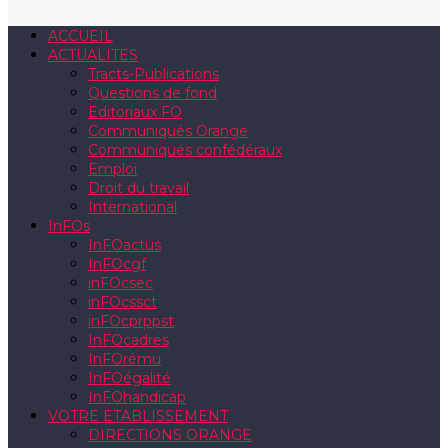
ACCUEIL
ACTUALITES
Tracts-Publications
Questions de fond
Editoriaux FO
Communiqués Orange
Communiqués confédéraux
Emploi
Droit du travail
International
InFOs
InFOactus
InFOcgf
inFOcsec
inFOcssct
inFOcprppst
InFOcadres
InFOrému
InFOégalité
InFOhandicap
VOTRE ETABLISSEMENT
DIRECTIONS ORANGE