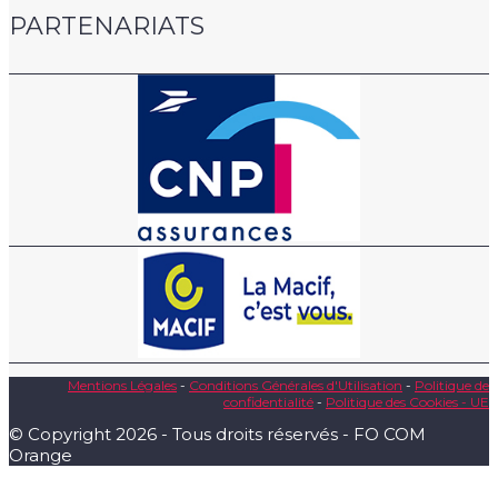
PARTENARIATS
Mentions Légales
-
Conditions Générales d'Utilisation
-
Politique de
confidentialité
-
Politique des Cookies - UE
© Copyright 2026 - Tous droits réservés - FO COM
Orange