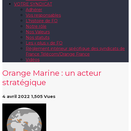
VOTRE SYNDICAT
Adhérer
Vos responsables
L’histoire de FO
Notre rôle
Nos Valeurs
Nos statuts
Les « plus » de FO
Règlement intérieur spécifique des syndicats de
France Télécom/Orange France
Vidéos
Orange Marine : un acteur
stratégique
4 avril 2022
1,505 Vues