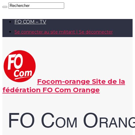
FO COM – TV
Se connecter au site militant | Se déconnecter
Focom-orange Site de la
fédération FO Com Orange