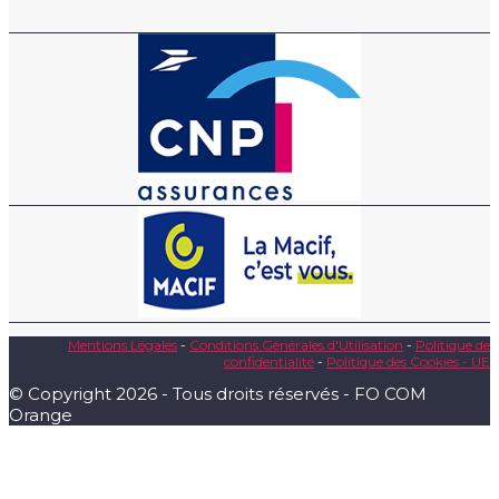
Mentions Légales
-
Conditions Générales d'Utilisation
-
Politique de
confidentialité
-
Politique des Cookies - UE
© Copyright 2026 - Tous droits réservés - FO COM
Orange