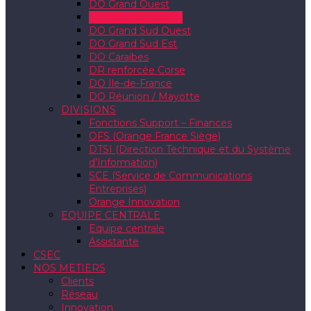
DO Grand Ouest
DO Grand Nord Est
DO Grand Sud Ouest
DO Grand Sud Est
DO Caraïbes
DR renforcée Corse
DO Ile-de-France
DO Réunion / Mayotte
DIVISIONS
Fonctions Support – Finances
OFS (Orange France Siège)
DTSI (Direction Technique et du Système
d’Information)
SCE (Service de Communications
Entreprises)
Orange Innovation
EQUIPE CENTRALE
Equipe centrale
Assistante
CSEC
NOS METIERS
Clients
Réseau
Innovation