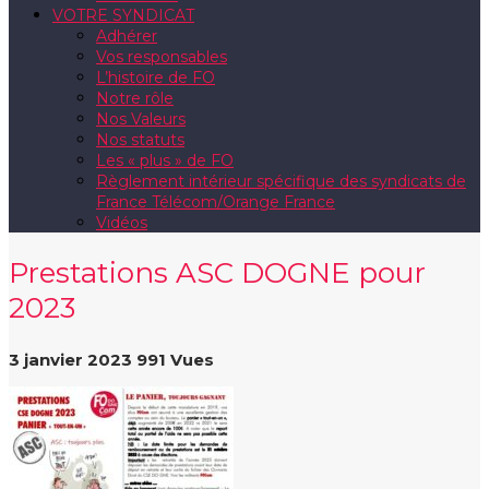
VOTRE SYNDICAT
Adhérer
Vos responsables
L’histoire de FO
Notre rôle
Nos Valeurs
Nos statuts
Les « plus » de FO
Règlement intérieur spécifique des syndicats de
France Télécom/Orange France
Vidéos
Prestations ASC DOGNE pour
2023
3 janvier 2023
991 Vues