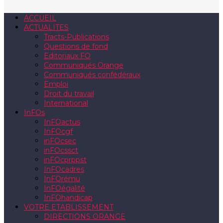
ACCUEIL
ACTUALITES
Tracts-Publications
Questions de fond
Editoriaux FO
Communiqués Orange
Communiqués confédéraux
Emploi
Droit du travail
International
InFOs
InFOactus
InFOcgf
inFOcsec
inFOcssct
inFOcprppst
InFOcadres
InFOrému
InFOégalité
InFOhandicap
VOTRE ETABLISSEMENT
DIRECTIONS ORANGE