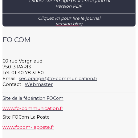
Cliquez sur l'image pour lire le journal
version PDF
Cliquez ici pour lire le journal
version blog
FO COM
60 rue Vergniaud
75013 PARIS
Tél. 01 40 78 31 50
Email :
sec.orange@fo-communication.fr
Contact :
Webmaster
Site de la fédération FOCom
www.fo-communication.fr
Site FOCom La Poste
www.focom-laposte.fr