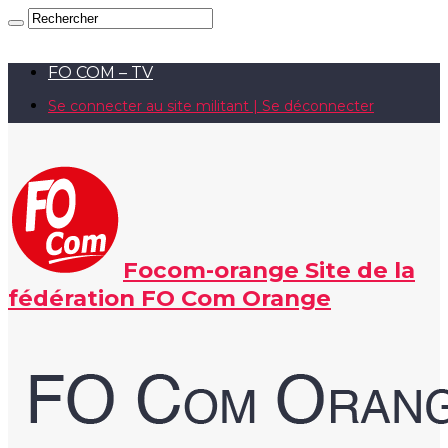
FO COM – TV
Se connecter au site militant | Se déconnecter
Focom-orange Site de la
fédération FO Com Orange