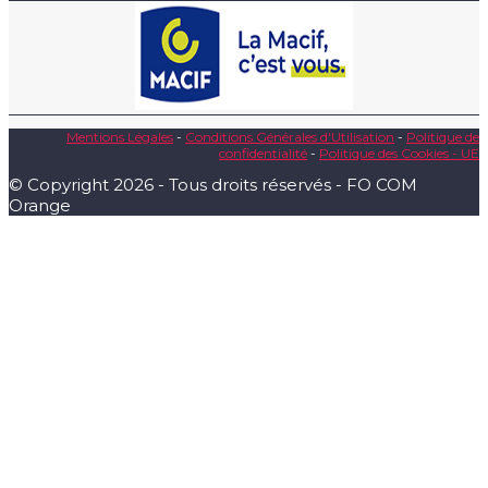
Mentions Légales
-
Conditions Générales d'Utilisation
-
Politique de
confidentialité
-
Politique des Cookies - UE
© Copyright 2026 - Tous droits réservés - FO COM
Orange