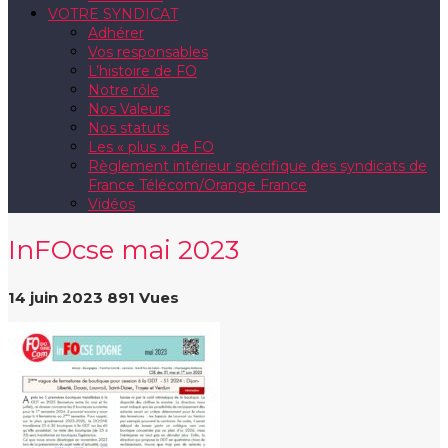
VOTRE SYNDICAT
Adhérer
Vos responsables
L’histoire de FO
Notre rôle
Nos Valeurs
Nos statuts
Les « plus » de FO
Règlement intérieur spécifique des syndicats de
France Télécom/Orange France
Vidéos
InFOcse mai 2023
14 juin 2023
891 Vues