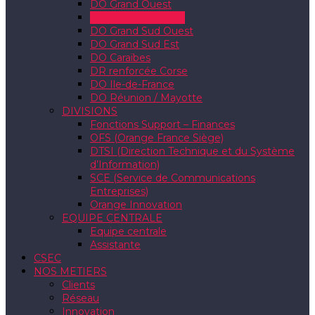
DO Grand Ouest
DO Grand Nord Est
DO Grand Sud Ouest
DO Grand Sud Est
DO Caraïbes
DR renforcée Corse
DO Ile-de-France
DO Réunion / Mayotte
DIVISIONS
Fonctions Support – Finances
OFS (Orange France Siège)
DTSI (Direction Technique et du Système
d’Information)
SCE (Service de Communications
Entreprises)
Orange Innovation
EQUIPE CENTRALE
Equipe centrale
Assistante
CSEC
NOS METIERS
Clients
Réseau
Innovation