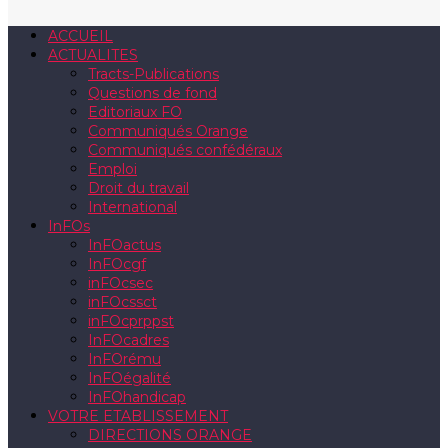
ACCUEIL
ACTUALITES
Tracts-Publications
Questions de fond
Editoriaux FO
Communiqués Orange
Communiqués confédéraux
Emploi
Droit du travail
International
InFOs
InFOactus
InFOcgf
inFOcsec
inFOcssct
inFOcprppst
InFOcadres
InFOrému
InFOégalité
InFOhandicap
VOTRE ETABLISSEMENT
DIRECTIONS ORANGE